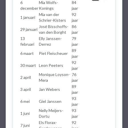
6
Mia Wolfs-
84
december
Konings
jaar
Mia van der
92
1 januari
Schrier-Kisters
jaar
José Bisschoffs-
86
29 januari
van den Borght
jaar
13
Elly Janssen-
79
februari
Derrez
jaar
89
6 maart
Piet Fleischeuer
jaar
92
30 maart
Leon Peeters
jaar
Monique Loyson-
76
2 april
Mera
jaar
89
3 april
Jan Webers
jaar
93
6 mei
Giel Janssen
jaar
Nelly Meijers-
93
1 juni
Dortu
jaar
Els Florax-
92
7 juni