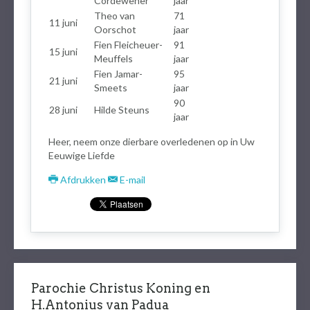
Cordewener
jaar
Theo van
71
11 juni
Oorschot
jaar
Fien Fleicheuer-
91
15 juni
Meuffels
jaar
Fien Jamar-
95
21 juni
Smeets
jaar
90
28 juni
Hilde Steuns
jaar
Heer, neem onze dierbare overledenen op in Uw
Eeuwige Liefde
Afdrukken
E-mail
Parochie Christus Koning en
H.Antonius van Padua