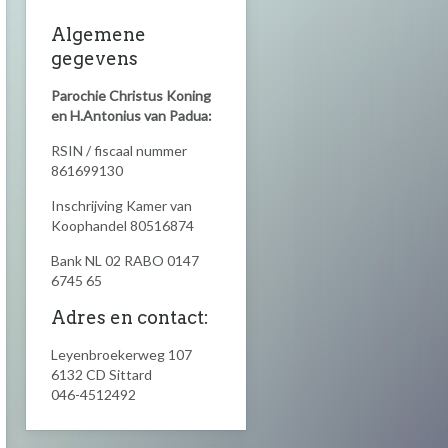
Algemene
gegevens
Parochie Christus Koning
en H.Antonius van Padua:
RSIN / fiscaal nummer
861699130
Inschrijving Kamer van
Koophandel 80516874
Bank NL 02 RABO 0147
6745 65
Adres en contact:
Leyenbroekerweg 107
6132 CD
Sittard
046-4512492