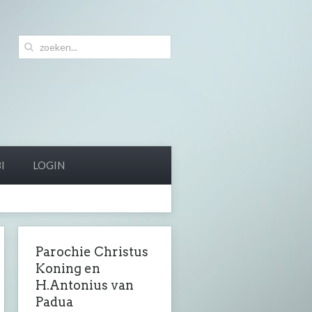
I
LOGIN
Parochie Christus
Koning en
H.Antonius van
Padua