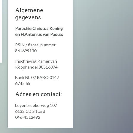
Algemene
gegevens
Parochie Christus Koning
en H.Antonius van Padua:
RSIN / fiscaal nummer
861699130
Inschrijving Kamer van
Koophandel 80516874
Bank NL 02 RABO 0147
6745 65
Adres en contact:
Leyenbroekerweg 107
6132 CD
Sittard
046-4512492