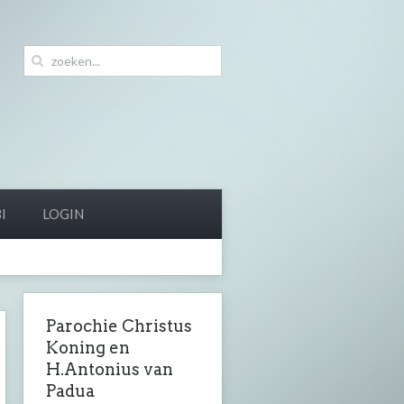
I
LOGIN
Parochie Christus
Koning en
H.Antonius van
Padua