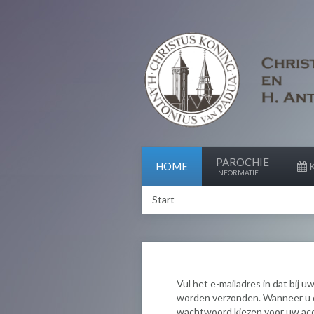
PAROCHIE
HOME
K
INFORMATIE
Start
Vul het e-mailadres in dat bij u
worden verzonden. Wanneer u d
wachtwoord kiezen voor uw ac