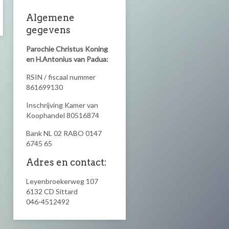
Algemene
gegevens
Parochie Christus Koning
en H.Antonius van Padua:
RSIN / fiscaal nummer
861699130
Inschrijving Kamer van
Koophandel 80516874
Bank NL 02 RABO 0147
6745 65
Adres en contact:
Leyenbroekerweg 107
6132 CD
Sittard
046-4512492