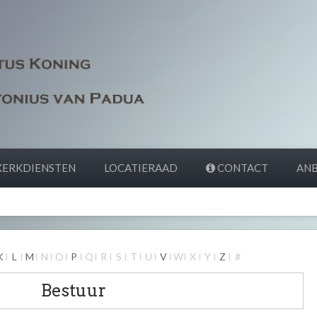
ERKDIENSTEN
LOCATIERAAD
CONTACT
ANB
K
L
M
N
O
P
Q
R
S
T
U
V
W
X
Y
Z
#
Bestuur