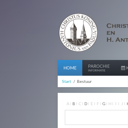
PAROCHIE
HOME
K
INFORMATIE
Start
Bestuur
A
B
C
D
E
F
G
H
I
J