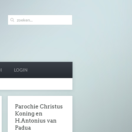
I
LOGIN
Parochie Christus
Koning en
H.Antonius van
Padua